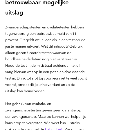
betrouwbaar mogelijke 
uitslag
Zwangerschapstesten en ovulatietesten hebben 
tegenwoordig een betrouwbaarheid van 99 
procent. Dit geldt wel alleen als je een test op de 
juiste manier uitvoert. Wat dit inhoudt? Gebruik 
alleen gecertificeerde testen waarvan de 
houdbaarheidsdatum nog niet verstreken is. 
Houd de test in de midstraal ochtendurine, of 
vang hiervan wat op in een potje en doe daar de 
test in. Drink tot slot bij voorkeur niet te veel vocht 
vooraf, omdat dit je urine verdunt en zo de 
uitslag kan beïnvloeden.
Het gebruik van ovulatie- en 
zwangerschapstesten geven geen garantie op 
een zwangerschap. Maar ze kunnen wel helpen je 
kans erop te vergroten. Wie weet kun jij straks 
ook aan de slag met de 
babyuitzet
! We gunnen 