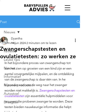
Post
Nieuws
Dyantha
Nieuws
14 jun 2024
2 minuten om te lezen
Zwangerschapstesten en
Reviews
ovulatietesten: zo werken ze
Leuke tips
In het bijzondere proces van zwangerschap tot 
Nieuws
aan het zien op groeien van een kind zijn er een 
aantal onvergetelijke mijlpalen, en de ontdekking 
Informatief
van de zwangerschap is daar één van. In he 
Nieuwe producten
bijzonder wanneer de weg naar het zwanger 
worden niet makkelijk is. 
Zwangerschapstesten en 
Autostoel
ovulatietesten
 zijn essentiële hulpmiddelen voor 
vrouwen die proberen zwanger te worden. Deze 
Draagzak
testen bieden nauwkeurige informatie die helpt 