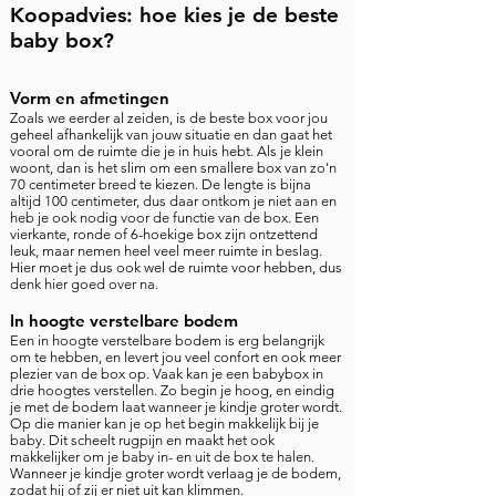
Koopadvies: hoe kies je de beste
baby box?
Vorm en a
fmetingen
Zoals we eerder al zeiden, is de beste box voor jou
geheel afhankelijk van jouw situatie en dan gaat het
vooral om de ruimte die je in huis hebt. Als je klein
woont, dan is het slim om een smallere box van zo'n
70 centimeter breed te kiezen. De lengte is bijna
altijd 100 centimeter, dus daar ontkom je niet aan en
heb je ook nodig voor de functie van de box. Een
vierkante, ronde of 6-hoekige box zijn ontzettend
leuk, maar nemen heel veel meer ruimte in beslag.
Hier moet je dus ook wel de ruimte voor hebben, dus
denk hier goed over na.
In hoogte verstelbare bodem
Een in hoogte verstelbare bodem is erg belangrijk
om te hebben, en levert jou veel confort en ook meer
plezier van de box op. Vaak kan je een babybox in
drie hoogtes verstellen. Zo begin je hoog, en eindig
je met de bodem laat wanneer je kindje groter wordt.
Op die manier kan je op het begin makkelijk bij je
baby. Dit scheelt rugpijn en maakt het ook
makkelijker om je baby in- en uit de box te halen.
Wanneer je kindje groter wordt verlaag je de bodem,
zodat hij of zij er niet uit kan klimmen.