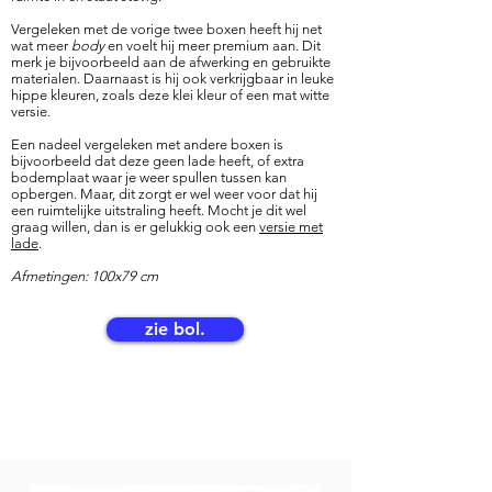
Vergeleken met de vorige twee boxen heeft hij net
wat meer
body
en voelt hij meer premium aan. Dit
merk je bijvoorbeeld aan de afwerking en gebruikte
materialen. Daarnaast is hij ook verkrijgbaar in leuke
hippe kleuren, zoals deze klei kleur of een mat witte
versie.
Een nadeel vergeleken met andere boxen is
bijvoorbeeld dat deze geen lade heeft, of extra
bodemplaat waar je weer spullen tussen kan
opbergen. Maar, dit zorgt er wel weer voor dat hij
een ruimtelijke uitstraling heeft. Mocht je dit wel
graag willen, dan is er gelukkig ook een
versie met
lade
.
Afmetingen: 100x79 cm
zie bol.