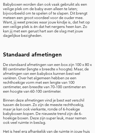
Babyboxen worden dan ook vaak gebruikt als een
veilige plek om de baby even alleen te laten;
bijvoorbeeld om te spelen of te slapen. Dit brengt
meteen een groot voordeel voor de ouder mee.
Want, jij weet precies waar jouw kindje is, dat het op
een veilige plek is én dat het nergens heen kan. Zo
kan jij met een gerust hart aan de slag met jouw
dagelijkse bezigheden.
Standaard afmetingen
De standaard afmetingen van een box zijn 100 x 80 x
80 centimeter (lengte x breedte x hoogte). Maar, de
afmetingen van een babybox kunnen best wel
variëren. Over het algemeen hebben ze een
rechthoekige vorm met een lengte van 100
centimeter, een breedte van 70-100 centimeter en
een hoogte van 60-100 centimeter.
Binnen deze afmetingen vind je best wat verschil
tussen de boxen. Zo zijn de meeste rechthoekig,
maar je kan ook vierkante, ronde of 6-hoekige
babyboxen kopen. De nieuwste trend zijn de 6-
hoekige boxen. Deze zijn super leuk, maar nemen
ook veel ruimte in beslag.
Het is heel erg afhankelijk van de ruimte in jouw huis