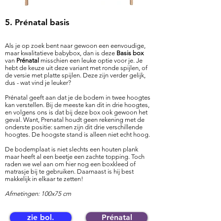
5. Prénatal basis
Als je op zoek bent naar gewoon een eenvoudige,
maar kwalitatieve babybox, dan is deze
Basis box
van
Prénatal
misschien een leuke optie voor je. Je
hebt de keuze uit deze variant met ronde spijlen, of
de versie met platte spijlen. Deze zijn verder gelijk,
dus - wat vind je leuker?
Prénatal geeft aan dat je de bodem in twee hoogtes
kan verstellen. Bij de meeste kan dit in drie hoogtes,
en volgens ons is dat bij deze box ook gewoon het
geval. Want, Prenatal houdt geen rekening met de
onderste positie: samen zijn dit drie verschillende
hoogtes. De hoogste stand is alleen niet echt hoog.
De bodemplaat is niet slechts een houten plank
maar heeft al een beetje een zachte topping. Toch
raden we wel aan om hier nog een boxkleed of
matrasje bij te gebruiken. Daarnaast is hij best
makkelijk in elkaar te zetten!
Afmetingen: 100x75 cm
zie bol.
Prénatal