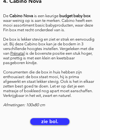
4. Cabino Nova
De
Cabino Nova
is een keurige
budget baby box
waar weinig op is aan te merken. Cabino heeft een
mooi assortiment basic babyproducten, waar deze
Fin box met recht onderdeel van is.
De box is lekker stevig en ziet er strak en eenvoudig
uit. Bij deze Cabino box kan je de bodem in 3
verschillende hoogtes instellen. Vergeleken met die
van
Prénatal
is de bovenste positie een stuk hoger,
wat prettig is met een klein en kwetsbaar
pasgeboren kindje.
Consumenten die de box in huis hebben zijn
enthousiast: de box staat mooi, hij is prima
afgewerkt en staat lekker stevig. Ook is het in elkaar
zetten best goed te doen. Let er op dat je een
matrasje of boxkleed nog apart moet aanschaffen.
Verkrijgbaar in het wit, zwart en naturel.
Afmetingen: 100x80 cm
zie bol.