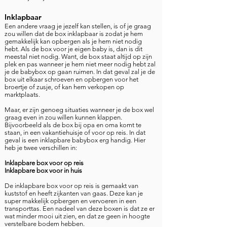
Inklapbaar
Een andere vraag je jezelf kan stellen, is of je graag
zou willen dat de box inklapbaar is zodat je hem
gemakkelijk kan opbergen als je hem niet nodig
hebt. Als de box voor je eigen baby is, dan is dit
meestal niet nodig. Want, de box staat altijd op zijn
plek en pas wanneer je hem niet meer nodig hebt zal
je de babybox op gaan ruimen. In dat geval zal je de
box uit elkaar schroeven en opbergen voor het
broertje of zusje, of kan hem verkopen op
marktplaats.
Maar, er zijn genoeg situaties wanneer je de box wel
graag even in zou willen kunnen klappen.
Bijvoorbeeld als de box bij opa en oma komt te
staan, in een vakantiehuisje of voor op reis. In dat
geval is een inklapbare babybox erg handig. Hier
heb je twee verschillen in:
Inklapbare box voor op reis
Inklapbare box voor in huis
De inklapbare box voor op reis is gemaakt van
kuststof en heeft zijkanten van gaas. Deze kan je
super makkelijk opbergen en vervoeren in een
transporttas. Een nadeel van deze boxen is dat ze er
wat minder mooi uit zien, en dat ze geen in
hoogte
verstelbare bodem hebben.