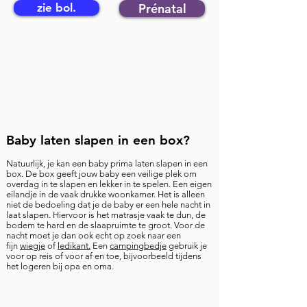
zie bol.
Prénatal
Baby laten slapen in een box?
Natuurlijk, je kan een baby prima laten slapen in een
box.
De box geeft jouw baby een veilige plek om
overdag in te slapen en lekker in te spelen. Een eigen
eilandje in de vaak drukke woonkamer. Het is alleen
niet de bedoeling dat je de baby er een hele nacht in
laat slapen. Hiervoor is het matrasje vaak te dun, de
bodem te hard en de slaapruimte te groot. Voor de
nacht moet je dan ook echt op zoek naar een
fijn
wiegje
of
ledikant.
Een
campingbedje
gebruik je
voor op reis of voor af en toe, bijvoorbeeld tijdens
het logeren bij opa en oma.