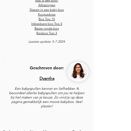
Wat is een box?
Afmetingen
Slapen in een
baby
box
Koop
advies
Box Top 10
Inklapbare box Top 5
Beste ronde box
Reisbox Top 3
Laatste update: 5
-7-2024
Geschreven door:
Dyantha
Een babyspullen kenner en liefhebber. Ik
beoordeel allerlei babyspullen om jou te helpen
bij het maken van je keuze. Zo vind je op deze
pagina gemakkelijk een mooie babybox. Veel
plezier!