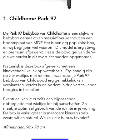
1. Childhome Park 97
De
Park 97 babybox
van
Childhome
is een stijlvolle
babybox gemaakt van massief beukenhout en een
bodemplaat van MDF. Het is een erg populaire box,
en wij begrijpen wel waarom. Dit model is erg stevig
en premium afgewerkt. Het is de opvolger van de 94
die we eerder in dit overzicht hadden opgenomen.
Natuurlijk is deze box afgewerkt met een
kindvriendelijke lak op waterbasis. Erg handig zijn
de vier wieltjes met remmen, waardoor je Park 97
babybox van Childwood erg gemakkelijk kan
verplaatsen. Verder is de bodem in drie verschillende
hoogtes in te stellen
Eventueel kan je er zelfs een bijpassende
opberglade met wieltjes los bij aanschaffen. Zo
maak je optimaal gebruik van de ruimte in je woning.
De box is verkrijgbaar in meerdere kleuren zoals
zwart, wit en naturel. Welke kleur is jouw favoriet?
Afmetingen: 98 x 78 cm