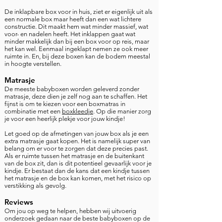
De inklapbare box voor in huis, ziet er eigenlijk uit als
een normale box maar heeft dan een wat lichtere
constructie. Dit maakt hem wat minder massief, wat
voor- en nadelen heeft. Het inklappen gaat wat
minder makkelijk dan bij een box voor op reis, maar
het kan wel. Eenmaal ingeklapt nemen ze ook meer
ruimte in. En, bij deze boxen kan de bodem meestal
in hoogte verstellen.
Matrasje
De meeste babyboxen worden geleverd zonder
matrasje, deze dien je zelf nog aan te schaffen. Het
fijnst is om te kiezen voor een boxmatras in
combinatie met een
boxkleedje
. Op die manier zorg
je voor een heerlijk plekje voor jouw kindje!
Let goed op de afmetingen van jouw box als je een
extra matrasje gaat kopen. Het is namelijk super van
belang om er voor te zorgen dat deze precies past.
Als er ruimte tussen het matrasje en de buitenkant
van de box zit, dan is dit potentieel gevaarlijk voor je
kindje. Er bestaat dan de kans dat een kindje tussen
het matrasje en de box kan komen, met het risico op
verstikking als gevolg.
Reviews
Om jou op weg te helpen, hebben wij uitvoerig
onderzoek gedaan naar de beste babyboxen op de