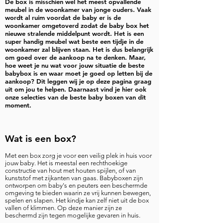
De box is misschien wel het meest opvallende
meubel in de woonkamer van jonge ouders. Vaak
wordt al ruim voordat de baby er is de
woonkamer omgetoverd zodat de baby box het
nieuwe stralende middelpunt wordt. Het is een
super handig meubel wat beste een tijdje in de
woonkamer zal blijven staan. Het is dus belangrijk
om goed over de aankoop na te denken. Maar,
hoe weet je nu wat voor jouw situatie de beste
babybox is en waar moet je goed op letten bij de
aankoop? Dit leggen wij je op deze pagina graag
uit om jou te helpen. Daarnaast vind je hier ook
onze selecties van de beste baby boxen van dit
moment.
Wat is een box?
Met een box zorg je voor een veilig plek in huis voor
jouw baby. Het is meestal een rechthoekige
constructie van hout met houten spijlen, of van
kunststof met zijkanten van gaas. Babyboxen zijn
ontworpen om baby's en peuters een beschermde
omgeving te bieden waarin ze vrij kunnen bewegen,
spelen en slapen. Het kindje kan zelf niet uit de box
vallen of klimmen. Op deze manier zijn ze
beschermd zijn tegen mogelijke gevaren in huis.