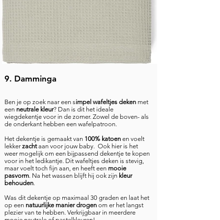
9. Damminga
Ben je op zoek naar een s
impel wafeltjes deken
met
een
neutrale kleur
? Dan is dit het ideale
wiegdekentje voor in de zomer. Zowel de boven- als
de onderkant hebben een wafelpatroon.
Het dekentje is gemaakt van
100% katoen
en voelt
lekker
zacht
aan voor jouw baby. Ook hier is het
weer mogelijk om een bijpassend dekentje te kopen
voor in het ledikantje. Dit wafeltjes deken is stevig,
maar voelt toch fijn aan, en heeft een
mooie
pasvorm
. Na het wassen blijft hij ook zijn
kleur
behouden
.
Was dit dekentje op maximaal 30 graden en laat het
op een
natuurlijke manier drogen
om er het langst
plezier van te hebben. Verkrijgbaar in meerdere
mooie neutrale of pastelkleuren!