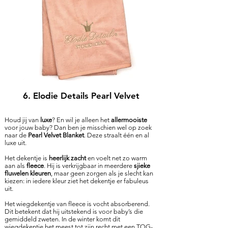
6. Elodie Details Pearl Velvet
Houd jij van
luxe
? En wil je alleen het
allermooiste
voor jouw baby? Dan ben je misschien wel op zoek
naar de
Pearl Velvet Blanket
. Deze straalt één en al
luxe uit.
Het dekentje is
heerlijk zacht
en voelt net zo warm
aan als
fleece
. Hij is verkrijgbaar in meerdere
sjieke
fluwelen kleuren
, maar geen zorgen als je slecht kan
kiezen: in iedere kleur ziet het dekentje er fabuleus
uit.
Het wiegdekentje van fleece is vocht absorberend.
Dit betekent dat hij uitstekend is voor baby’s die
gemiddeld zweten. In de winter komt dit
wiegdekentje het meest tot zijn recht met een TOG-