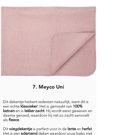
7. Meyco Uni
Dit dekentje herkent iedereen natuurlijk, want dit is
een echte
klassieker
! Het is gemaakt van
100%
katoen
en is
lekker zacht
. Hij wordt eerst geweven en
daarna geruwd, waardoor hij net zo zacht aanvoelt
als
fleece
.
Dit
wiegdekentje
is perfect voor in de
lente
en
herfst
.
Het is een
ademend
deken waardoor jouw baby niet