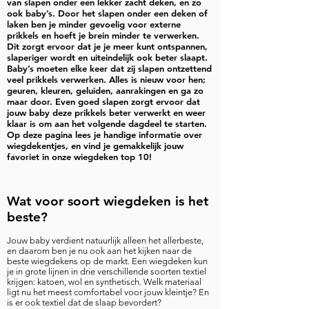
van slapen onder een lekker zacht deken, en zo
ook baby’s. Door het slapen onder een deken of
laken ben je minder gevoelig voor externe
prikkels en hoeft je brein minder te verwerken.
Dit zorgt ervoor dat je je meer kunt ontspannen,
slaperiger wordt en uiteindelijk ook beter slaapt.
Baby’s moeten elke keer dat zij slapen ontzettend
veel prikkels verwerken. Alles is nieuw voor hen;
geuren, kleuren, geluiden, aanrakingen en ga zo
maar door. Even goed slapen zorgt ervoor dat
jouw baby deze prikkels beter verwerkt en weer
klaar is om aan het volgende dagdeel te starten.
Op deze pagina lees je handige informatie over
wiegdekentjes, en vind je gemakkelijk jouw
favoriet in onze wiegdeken top 10!
Wat voor soort wiegdeken is het
beste?
Jouw baby verdient natuurlijk alleen het allerbeste,
en daarom ben je nu ook aan het kijken naar de
beste wiegdekens op de markt. Een wiegdeken kun
je in grote lijnen in drie verschillende soorten textiel
krijgen: katoen, wol en synthetisch. Welk materiaal
ligt nu het meest comfortabel voor jouw kleintje? En
is er ook textiel dat de slaap bevordert?