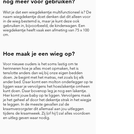
nog meer voor gebruiken?
Wist je dat een wiegdekentje multifunctioneel is? De
naam wiegdekentje doet denken dat dit alleen voor
in de wieg bestemd is, maar je kunt deze ook
gebruiken in, bijvoorbeeld, de kinderwagen. Een
wiegdekentje heeft vaak een afmeting van 75 x 100
cm.
Hoe maak je een wieg op?
Voor nieuwe ouders is het soms lastig om te
herinneren hoe je alles moet opmaken, het is
tenslotte anders dan wij bij onze eigen bedden
doen. Je begint met het matras, net zoals bij elk
ander bed. Daar komt een molton onderlegger op te
liggen waar je vervolgens het hoeslakentje omheen
kunt doen. Daar bovenop leg je nog een lakentje.
Hier komt jouw baby op te liggen. Vervolgens maak
je het geheel af door het dekentje strak in het wiegje
te leggen. In de meeste gevallen zal de
kraamverzorgster dit allemaal aan jou uitleggen
tijdens de kraamweek. Zij (of hij!) zal alles voordoen
en uitleg geven waar nodig.