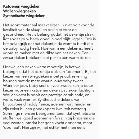
Katoenen wiegdeken
Wollen wiegdeken
Synthetische wiegdeken
Het soort materiaal maakt eigenlijk niet ooit voor de
kwaliteit van de slaap, en ook niet voor de
gezondheid. Het is belangrijk dat het dekentje strak
ligt zodat jouw baby goed in bed blijft liggen. Ook is
het belangrijk dat het dekentje de warmte biedt die
de baby nodig heeft. Hoe warm een deken is, heeft
vooral te maken met de dikte van het deken. Een
zwaar deken betekent niet per se een warm deken.
Hoewel een deken warm moet zijn, is het wel
belangrijk dat het dekentje ook kan ‘ademen’. Bij het
kiezen van een wiegdeken moet je ook rekening
houden met de mate waarin jouw baby zweet.
Wanneer jouw baby snel en veel zweet, kun je beter
kiezen voor een katoenen deken dat lekker luchtig is.
Wol en vocht is nooit een prettige combinatie, en
wol is vaak warmer. Synthetische dekens van
bijvoorbeeld Teddy fleece, ademen wat minder en
zijn zeker bij een goedkopere kwaliteit zweterig.
Sommige mensen beargumenteren dat synthetische
stoffen wel goed ademen en fijn zijn bij kinderen die
veel zweten, omdat het geen vocht opneemt, maar
'doorlaat'. Hier zijn wij het echter niet mee eens!