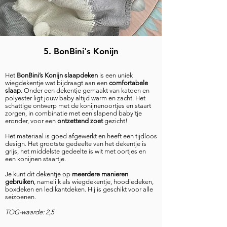
5. BonBini's Konijn
Het
BonBini’s Konijn slaapdeken
is een uniek
wiegdekentje wat bijdraagt aan een
comfortabele
slaap
. Onder een dekentje gemaakt van katoen en
polyester ligt jouw baby altijd warm en zacht. Het
schattige ontwerp met de konijnenoortjes en staart
zorgen, in combinatie met een slapend baby'tje
eronder, voor een
ontzettend zoet
gezicht!
Het materiaal is goed afgewerkt en heeft een tijdloos
design. Het grootste gedeelte van het dekentje is
grijs, het middelste gedeelte is wit met oortjes en
een konijnen staartje.
Je kunt dit dekentje op
meerdere manieren
gebruiken
, namelijk als wiegdekentje, hoodiedeken,
boxdeken en ledikantdeken. Hij is geschikt voor alle
seizoenen.
TOG-waarde: 2,5