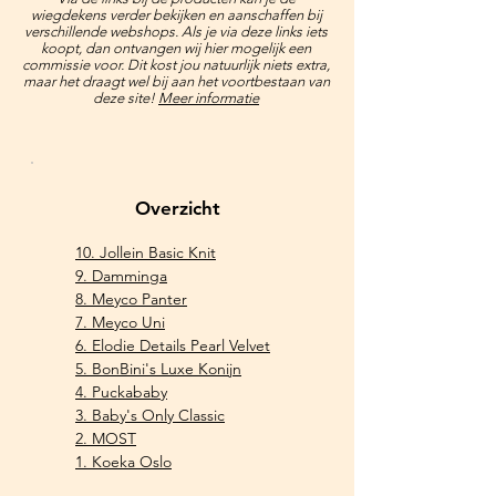
wiegdekens
verder bekijken en aanschaffen bij
verschillende webshops. Als je via deze links iets
koopt, dan ontvangen wij hier mogelijk een
commissie voor. Dit kost jou natuurlijk niets extra,
maar het draagt wel bij aan het voortbestaan van
deze site!
Meer informatie
Overzicht
10. Jollein Basic Knit
9. Damminga
8. Meyco Panter​
7. Meyco Uni
6. Elodie Details Pearl Velvet
5. BonBini's Luxe Konijn
4. Puckababy
3. Baby's Only Classic
2. MOST
1. Koeka Oslo