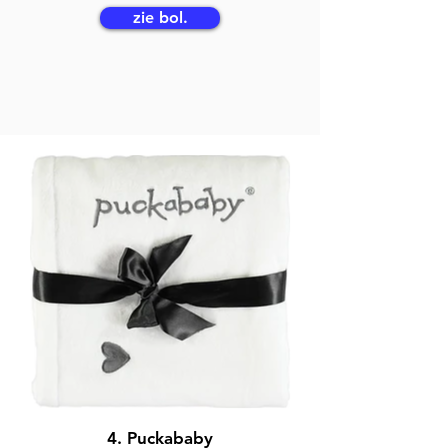
zie bol.
4. Puckababy