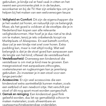
gebruiken, je kindje zal er heel vaak in zitten en het
neemt een prominente plek in in de keuken,
woonkamer en bij de TV. Hier zijn enkele tips om je te
helpen bij het maken van een weloverwogen keuze:
Veiligheid en Comfort
: Dit zijn de eigenschappen die
je het vaakst zal horen, en natuurlijk zijn ze belangrijk.
Maar, als het goed is voldoen al de stoeltjes die je in
Nederland kan kopen aan alle relevante
veiligheidsnormen. Hier hoef je je dus niet al te druk
om te maken; tenzij je iets onbekends koopt via
Marktplaats of Aliexpress. En wat betreft comfort,
daar zal je een kindje niet snel over horen. Extra
padding kan, maar is niet altijd nodig. Wat wel
belangrijk is dat je de stoel goed kan aanpassen aan
de lengte van het kind; oftewel de verstelbaarheid.
Verstelbaarheid
: Overweeg een kinderstoel die
verstelbaar is om met je kind mee te groeien. Een
meegroeistoel met aanpasbare zithoogtes,
voetensteunen en rugleuningen kan je jarenlang
gebruiken. Zo investeer je in een stoel voor een
lange periode!
Accessoires
: Er zijn veel accessoires die een
kinderstoel extra aantrekkelijk kunnen maken; zoals
een eetblad of een
newborn
zitje. Het verschilt per
stoel of dit nog apart moet worden aangeschaft.
Gemak en reiniging
: Een kinderstoel gaat flink
geleefd worden, dus let op gemakkelijk schoon te
maken materialen; zoals afneembare en
vaatwasmachinebestendige onderdelen.