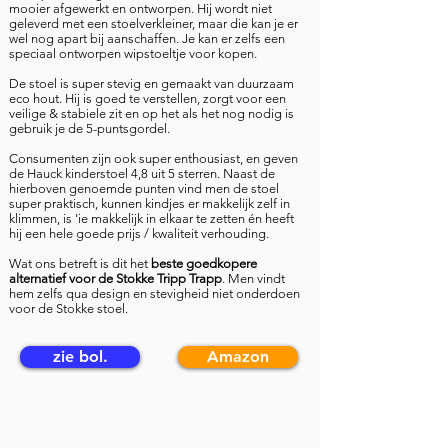
mooier afgewerkt en ontworpen. Hij wordt niet
geleverd met een stoelverkleiner, maar die kan je er
wel nog apart bij aanschaffen. Je kan er zelfs een
speciaal ontworpen wipstoeltje voor kopen.
De stoel is super stevig en gemaakt van duurzaam
eco hout. Hij is goed te verstellen, zorgt voor een
veilige & stabiele zit en op het als het nog nodig is
gebruik je de 5-puntsgordel.
Consumenten zijn ook super enthousiast, en geven
de Hauck kinderstoel 4,8 uit 5 sterren. Naast de
hierboven genoemde punten vind men de stoel
super praktisch, kunnen kindjes er makkelijk zelf in
klimmen, is 'ie makkelijk in elkaar te zetten én heeft
hij een hele goede prijs / kwaliteit verhouding.
Wat ons betreft is dit het
beste goedkopere
alternatief voor de Stokke Tripp Trapp
.
Men vindt
hem zelfs qua design en stevigheid niet onderdoen
voor de Stokke stoel.
zie bol.
Amazon