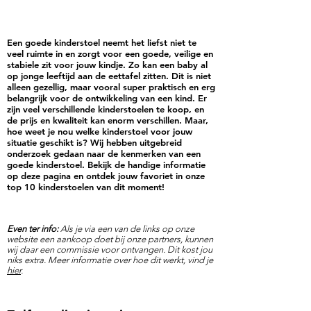
Een goede kinderstoel neemt het liefst niet te
veel ruimte in en zorgt voor een goede, veilige en
stabiele zit voor jouw kindje. Zo kan een baby al
op jonge leeftijd aan de eettafel zitten. Dit is niet
alleen gezellig, maar vooral super praktisch en erg
belangrijk voor de ontwikkeling van een kind. Er
zijn veel verschillende kinderstoelen te koop, en
de prijs en kwaliteit kan enorm verschillen. Maar,
hoe weet je nou welke kinderstoel voor jouw
situatie geschikt is? Wij hebben uitgebreid
onderzoek gedaan naar de kenmerken van een
goede kinderstoel. Bekijk de handige informatie
op deze pagina en ontdek jouw favoriet in onze
top 10 kinderstoelen van dit moment!
Even ter info:
Als je via een van de links op onze
website een aankoop doet bij onze partners, kunnen
wij daar een commissie voor ontvangen. Dit kost jou
niks extra. Meer informatie over hoe dit werkt, vind je
hier
.​