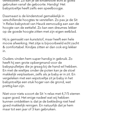
verwisselen. Zo kan je de kinderstoel echt al goed
gebruiken vanaf de geboorte. Handig! Het
babystoeltje heeft zelfs een speelboogje.
Daarnaast is de kinderstoel gemakkelijk in
verschillende hoogtes te verstellen. Zo pas je de Sit
'n Relax babystoel van Hauck eenvoudig aan aan de
hoogte van de eettafel. Zo kan een dreumes lekker
op de goede hoogte zitten met zijn eigen eetblad.
Hij is gemaakt van kunststof, maar heeft een hele
mooie afwerking. Het zitje is bijvoorbeeld echt zacht
& comfortabel. Kindjes zitten er dan ook erg lekker
in.
Ouders vinden hem super handig in gebruik. Zo
heeft hij een grote opbergmand voor de
babyspulletjes die je graag bij de hand wil hebben.
En met de wieltjes onder de poten kan je de stoel
makkelijk verplaatsen, zelfs als je baby er in zit. En
vergeleken met een wipstoeltje zit je baby in het
babystoeltje een stuk hoger van de grond, wat
prettig kan zijn.
Niet voor niets scoort de Sit 'n relax met 4,7/5 sterren
super goed. Het enige nadeel wat wij hebben
kunnen ontdekken is dat je de bekleding niet heel
goed makkelijk reinigen. En natuurlijk dat je hem
maar tot een jaar of 3 kan gebruiken.