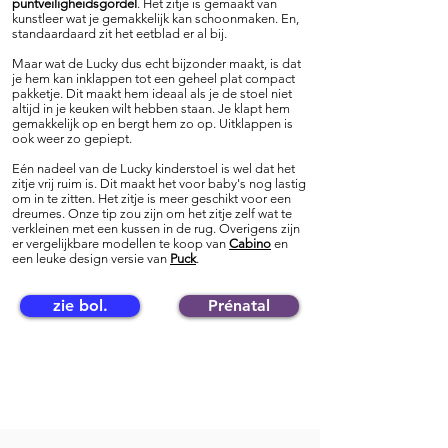
puntveiligheidsgordel
. Het zitje is gemaakt van
kunstleer wat je gemakkelijk kan schoonmaken. En,
standaardaard zit het eetblad er al bij.
Maar wat de Lucky dus echt bijzonder maakt, is dat
je hem kan inklappen tot een geheel plat compact
pakketje. Dit maakt hem ideaal als je de stoel niet
altijd in je keuken wilt hebben staan. Je klapt hem
gemakkelijk op en bergt hem zo op. Uitklappen is
ook weer zo gepiept.
Eén nadeel van de Lucky kinderstoel is wel dat het
zitje vrij ruim is. Dit maakt het voor baby's nog lastig
om in te zitten. Het zitje is meer geschikt voor een
dreumes. Onze tip zou zijn om het zitje zelf wat te
verkleinen met een kussen in de rug. Overigens zijn
er vergelijkbare modellen te koop van
Cabino
en
een
leuke
design versie van
Puck
.
zie bol.
Prénatal