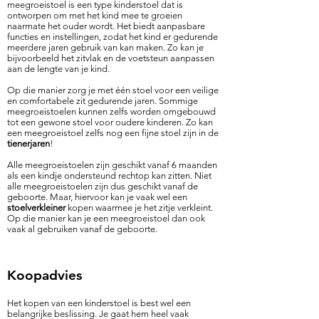
meegroeistoel is een type kinderstoel dat is
ontworpen om met het kind mee te groeien
naarmate het ouder wordt. Het biedt aanpasbare
functies en instellingen, zodat het kind er gedurende
meerdere jaren gebruik van kan maken.
Zo kan je
bijvoorbeeld het zitvlak en de voetsteun aanpassen
aan de lengte van je kind.
Op die manier zorg je met één stoel voor een veilige
en comfortabele zit gedurende jaren. S
ommige
meegroeistoelen kunnen zelfs worden omgebouwd
tot een gewone stoel voor oudere kinderen.
Zo kan
een meegroeistoel zelfs nog een fijne stoel zijn in de
tienerjaren
!
Alle meegroeistoelen zijn geschikt vanaf 6 maanden
als een kindje ondersteund rechtop kan zitten. Niet
alle meegroeistoelen zijn dus geschikt vanaf de
geboorte. Maar, hiervoor kan je vaak wel een
stoelverkleiner
kopen waarmee je het zitje verkleint.
Op die manier kan je een meegroeistoel dan ook
vaak al gebruiken vanaf de geboorte.
Koopadvies
Het kopen van een kinderstoel is best wel een
belangrijke beslissing. Je gaat hem heel vaak