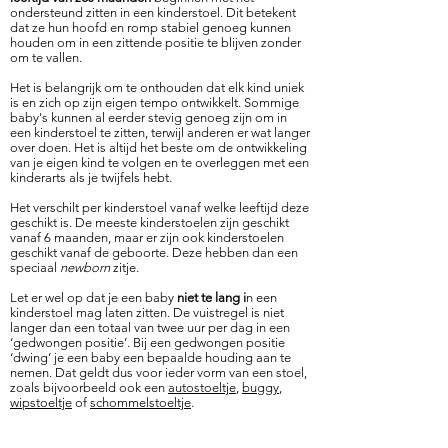
ondersteund zitten in een kinderstoel. Dit betekent
dat ze hun hoofd en romp stabiel genoeg kunnen
houden om in een zittende positie te blijven zonder
om te vallen.
Het is belangrijk om te onthouden dat elk kind uniek
is en zich op zijn eigen tempo ontwikkelt. Sommige
baby's kunnen al eerder stevig genoeg zijn om in
een kinderstoel te zitten, terwijl anderen er wat langer
over doen. Het is altijd het beste om de ontwikkeling
van je eigen kind te volgen en te overleggen met een
kinderarts als je twijfels hebt.
Het verschilt per kinderstoel vanaf welke leeftijd deze
geschikt is. De meeste kinderstoelen zijn geschikt
vanaf 6 maanden, maar er zijn ook kinderstoelen
geschikt vanaf de geboorte. Deze hebben dan een
speciaal
newborn
zitje.
Let er wel op dat je een baby
niet te lang i
n een
kinderstoel mag laten zitten. De vuistregel is niet
langer dan een totaal van twee uur per dag in een
‘gedwongen positie’. Bij een gedwongen positie
‘dwing’ je een baby een bepaalde houding aan te
nemen. Dat geldt dus voor ieder vorm van een stoel,
zoals bijvoorbeeld ook een
autostoeltje
,
buggy
,
wipstoeltje
of
schommelstoeltje
.