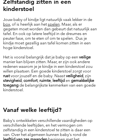
Zelfstandig zitten in een
kinderstoel
​Jouw baby of kindje ligt natuurlijk vaak lekker in de
box
, of is heerlijk aan het
spelen
. Maar, als er
gegeten moet worden dan gebeurt dat natuurlijk aan
tafel. En ook op latere leeftijd in de dreumes en
peuter fase, om te eten of om te spelen. Dus je
kindje moet gezellig aan tafel komen zitten in een
hoge kinderstoel.
Het is vooral belangrijk dat je baby op een
veilige
manier kan blijven zitten. Maar, er zijn ook andere
redenen waarom je je kindje in een kinderstoel zou
willen plaatsen. Een goede kinderstoel zorgt voor
rust
voor jouzelf en de baby. Naast
veiligheid
, zijn
stevigheid
,
comfort
,
ruimte
,
leeftijd
en
gemakkelijke
toegang
de belangrijkste kenmerken van een goede
kinderstoel.
Vanaf welke leeftijd?
Baby's ontwikkelen verschillende vaardigheden op
verschillende leeftijden, en het vermogen om
zelfstandig in een kinderstoel te zitten is daar een
van. Over het algemeen kunnen baby's rond de
leeftijd van zes maanden
beginnen met het