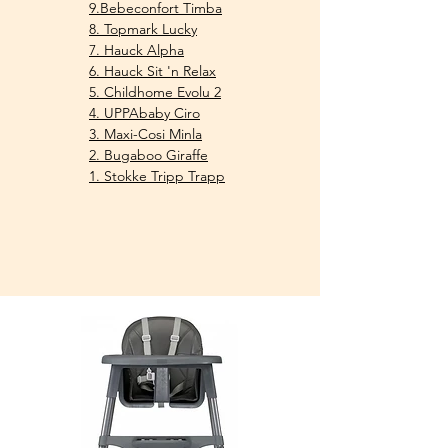
9.Bebeconfort Timba
8. Topm
ark Lucky
7. Hauck Alph
a
6. Hauck Sit 'n Relax
5. Childhome Evolu 2
4.
UPPAbaby Ciro
3. Maxi-Cosi Minla​
2. Bugaboo Giraffe
1. Stokke Tripp Trapp