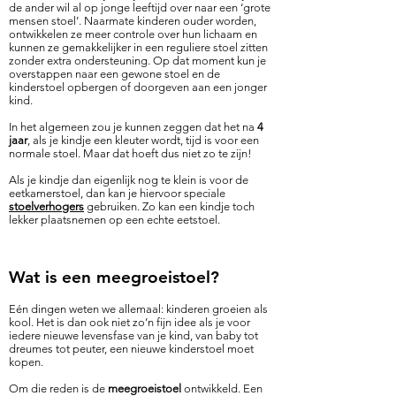
de ander wil al op jonge leeftijd over naar een ‘grote
mensen stoel’. Naarmate kinderen ouder worden,
ontwikkelen ze meer controle over hun lichaam en
kunnen ze gemakkelijker in een reguliere stoel zitten
zonder extra ondersteuning. Op dat moment kun je
overstappen naar een gewone stoel en de
kinderstoel opbergen of doorgeven aan een jonger
kind.
In het algemeen zou je kunnen zeggen dat het na
4
jaar
, als je kindje een kleuter wordt, tijd is voor een
normale stoel. Maar dat hoeft dus niet zo te zijn!
Als je kindje dan eigenlijk nog te klein is voor de
eetkamerstoel, dan kan je hiervoor speciale
stoelverhogers
gebruiken. Zo kan een kindje toch
lekker plaatsnemen op een echte eetstoel.
Wat is een meegroeistoel?
Eén dingen weten we allemaal: kinderen groeien als
kool. Het is dan ook niet zo’n fijn idee als je voor
iedere nieuwe levensfase van je kind, van baby tot
dreumes tot peuter, een nieuwe kinderstoel moet
kopen.
Om die reden is de
meegroeistoel
ontwikkeld.
Een