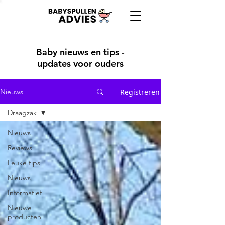
Baby nieuws en tips -
updates voor ouders
Registreren
Nieuws
Draagzak
Nieuws
Reviews
Leuke tips
Nieuws
Informatief
Nieuwe
producten